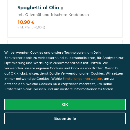
Spaghetti al Olio
mit Olivenöl und frischem Knoblauch
10,90 €
inkl. Pfand (0,00 €)
Rigatoni al Forno mit Hackfleisch
Wir verwenden Cookies und andere Technologien, um Dein
und Sahnesauce
Benutzererlebnis zu verbessern und zu personalisieren, für Analysen zur
Optimierung und Werbung in Zusammenarbeit mit Dritten. Wir
10,90 €
verwenden unsere eigenen Cookies und Cookies von Dritten. Wenn Du
inkl. Pfand (0,00 €)
auf OK klickst, akzeptierst Du die Verwendung aller Cookies. Wir setzen
immer notwendige Cookies. Wähle
Einstellungen verwalten
, um zu
entscheiden, welche Cookies Du akzeptieren möchtest, um Deine
Präferenzen anzupassen und um weitere Informationen zu finden.
Rigatoni mit Auberginen,
Tomaten und mit Mozzarella
OK
überbacken
11,90 €
Online Essen Bestellen
Essentielle
inkl. Pfand (0,00 €)